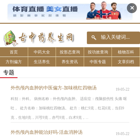
✕
首页
中药大全
按形态查询
按功效查询
植物百科
方剂偏方
生活养生
养生资讯
中医专题
文章归档
专题
外伤颅内血肿的中医偏方-加味桃红四物汤
19-05-22
科别：外科。 病例名称：外伤颅内血肿。 适应症：颅脑损伤性 头痛 呕
吐 。 处方名称：加味桃红四物汤。 处方：桃仁9克，红花6克，当归9
克，生地9克，川芎9克，赤芍9克，白术9克，...
外伤颅内血肿能治好吗-活血消肿汤
19-05-22