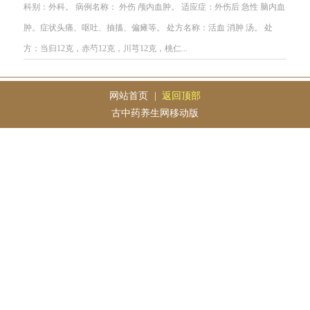
科别：外科。 病例名称： 外伤 颅内血肿。 适应症：外伤后 急性 脑内血
肿。症状头痛、呕吐、抽搐、偏瘫等。 处方名称：活血 消肿 汤。 处
方：当归12克，赤芍12克，川芎12克，桃仁...
网站首页
|
返回顶部
古中药养生网移动版