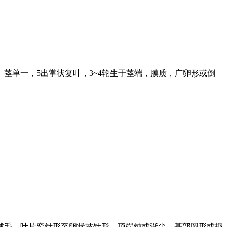
茎单一，5出掌状复叶，3~4轮生于茎端，膜质，广卵形或倒
色绒毛。叶片窄针形至卵状披针形，顶端钝或渐尖，基部圆形或楔