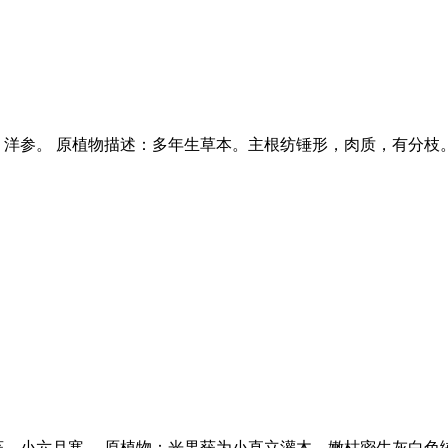
洋参。 原植物描述：多年生草本。主根纺锤形，肉质，有分枝。
莸、小六月寒。 原植物：光果莸为小直立灌木，嫩枯密生灰白