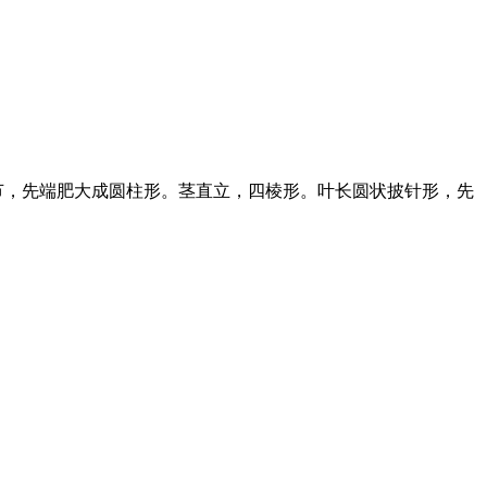
节，先端肥大成圆柱形。茎直立，四棱形。叶长圆状披针形，先