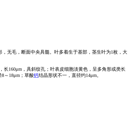
形，无毛，断面中央具髓。叶多着生于基部，茎生叶为1枚，大
，长160μm，具斜纹孔；叶表皮细胞淡黄色，呈多角形或类长
～18μm；草酸
钙
结晶形状不一，直径约14μm。