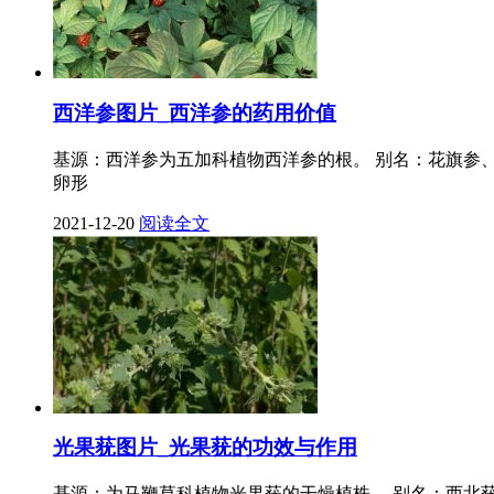
西洋参图片_西洋参的药用价值
基源：西洋参为五加科植物西洋参的根。 别名：花旗参、
卵形
2021-12-20
阅读全文
光果莸图片_光果莸的功效与作用
基源：为马鞭草科植物光果莸的干燥植株。 别名：西北