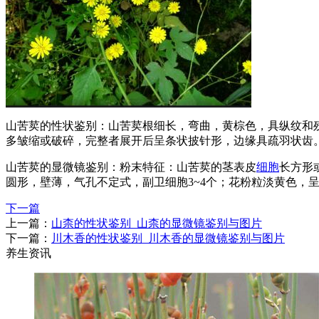
山苦荬的性状鉴别：山苦荬根细长，弯曲，黄棕色，具纵纹和
多皱缩或破碎，完整者展开后呈条状披针形，边缘具疏羽状齿
山苦荬的显微镜鉴别：粉末特征：山苦荬的茎表皮
细胞
长方形
圆形，壁薄，气孔不定式，副卫细胞3~4个；花粉粒淡黄色，呈圆
下一篇
上一篇：
山柰的性状鉴别_山柰的显微镜鉴别与图片
下一篇：
川木香的性状鉴别_川木香的显微镜鉴别与图片
养生资讯