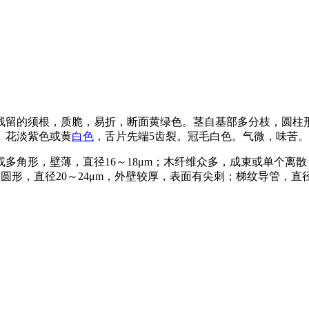
残留的须根，质脆，易折，断面黄绿色。茎自基部多分枝，圆柱
。花淡紫色或黄
白色
，舌片先端5齿裂。冠毛白色。气微，味苦。
或多角形，壁薄，直径16～18μm；木纤维众多，成束或单个离散
形，直径20～24μm，外壁较厚，表面有尖刺；梯纹导管，直径8