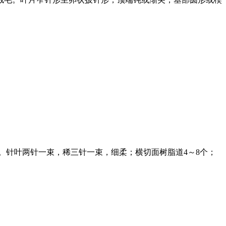
。针叶两针一束，稀三针一束，细柔；横切面树脂道4～8个；