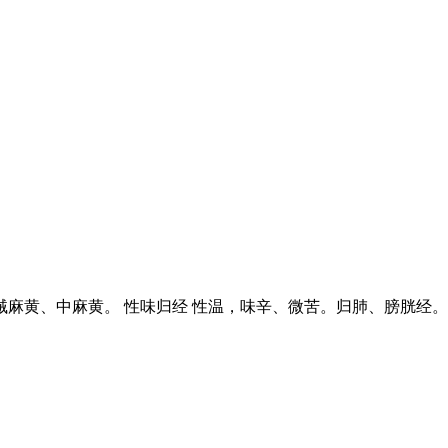
贼麻黄、中麻黄。 性味归经 性温，味辛、微苦。归肺、膀胱经