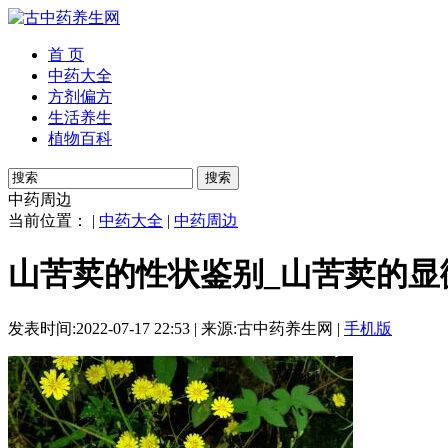
首 页
中药大全
方剂偏方
生活养生
植物百科
搜索
中药周边
当前位置： |
中药大全
|
中药周边
山苦荬的性状鉴别_山苦荬的显
发表时间:2022-07-17 22:53 | 来源:古中药养生网 |
手机版