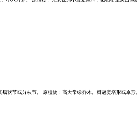
其瘤状节或分枝节。 原植物：高大常绿乔木。树冠宽塔形或伞形