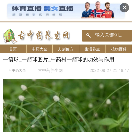
✕
首页
中药大全
方剂偏方
生活养生
植物百科
一箭球_一箭球图片_中药材一箭球的功效与作用
古中药养生网
2022-09-27 21:46:47
>
中药大全