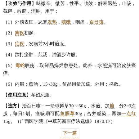
【
功效与作用
】味微辛、微苦，性平。功效：解表退热，止咳，
截疟，散瘀，消肿。用于：
（1）外感表证，恶寒
发热
，
咳嗽
，咽痛，
百日咳
。
（2）
痢疾
初起。
（3）
疟疾
，发病前2小时煎服。
（4）跌打瘀肿，煎汤，冲酒少许服。
（5）
毒蛇
咬伤，取鲜品捣烂敷患处。此外，水煎洗可治皮肤瘙
痒。
（6）内服：煎汤．15~30g，鲜品用量加倍。外用：捣敷。
【
使用注意
】孕妇忌服。
【
选方
】治百日咳：一箭球鲜草30～60g，水煎、加
糖
，分2~3次
服，每日1剂。痉咳期可配
鱼腥草
30g；合并感染，再加
一点红
15g。（广西医学院《中草药新医疗法选编》1970.17）
下一篇