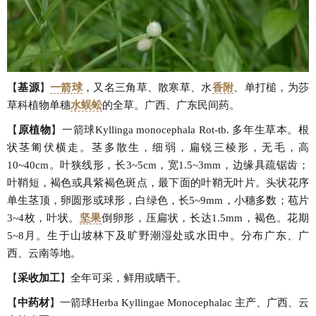
【
基源
】
一箭球
，又名三角草、散寒草、水
香附
、单打槌，为莎
草科植物单穗
水蜈蚣
的全草。广西、广东民间药。
【
原植物
】一箭球Kyllinga monocephala Rot-tb. 多年生草本。根
状茎匍伏横走。茎多散生，细弱，扁锐三棱形，无毛，高
10~40cm。叶狭线形，长3~5cm，宽1.5~3mm，边缘具疏锯齿；
叶鞘短，褐色或具紫褐色斑点，最下面的叶鞘无叶片。头状花序
单生茎顶，卵圆形或球形，白绿色，长5~9mm，小穗多数；苞片
3~4枚，叶状。
坚果
倒卵形，压扁状，长达1.5mm，褐色。花期
5~8月。生于山坡林下及旷野潮湿处或水田中。分布广东、广
西、云南等地。
【
采收加工
】全年可采，鲜用或晒干。
【
中药材
】一箭球Herba Kyllingae Monocephalac 主产、广西、云