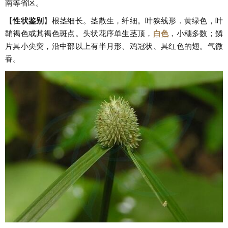
南等省区。
【
性状鉴别
】根茎细长。茎散生，纤细。叶狭线形．黄绿色，叶
鞘褐色或其褐色斑点。头状花序单生茎顶，
白色
，小穗多数；鳞
片具小尖突，沿中部以上有半月形、鸡冠状、具红色的翅。气微
香。