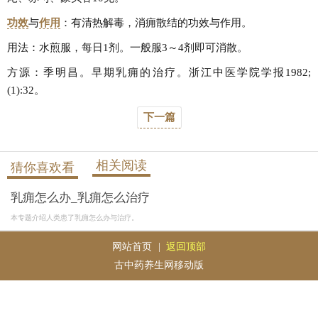
功效
与
作用
：有清热解毒，消痈散结的功效与作用。
用法：水煎服，每日1剂。一般服3～4剂即可消散。
方源：季明昌。早期乳痈的治疗。浙江中医学院学报1982;
(1):32。
下一篇
相关阅读
猜你喜欢看
乳痈怎么办_乳痈怎么治疗
本专题介绍人类患了乳痈怎么办与治疗。
网站首页
|
返回顶部
古中药养生网移动版