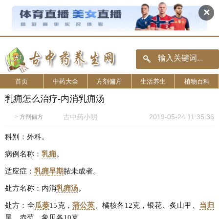
✕
首页
中药大全
方剂偏方
生活养生
植物百科
乳痈怎么治疗-内消乳痈汤
古中药小明
2019-05-24 11:35:36
>
方剂偏方
科别：外科。
病例名称：
乳痈
。
适应症：
乳痈
早期
脓未成者。
处方名称：内消
乳痈汤
。
处方：全
瓜蒌
15克，
蒲公英
、橘核各12克，银花、炙山甲、
当归
尾、赤芍、象贝各10克。