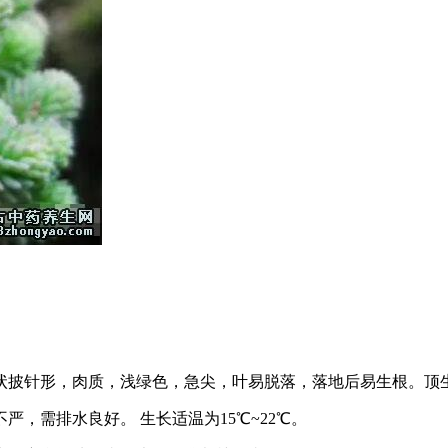
状披针形，肉质，浅绿色，急尖，叶易脱落，落地后易生根。顶
，需排水良好。 生长适温为15℃~22℃。