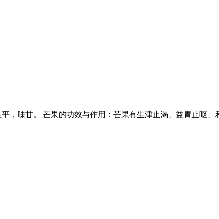
性平，味甘。 芒果的功效与作用：芒果有生津止渴、益胃止呕