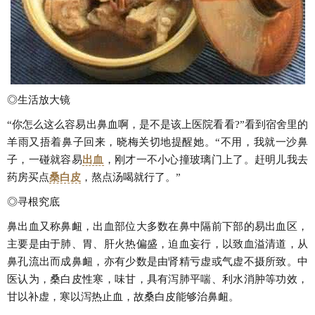
◎生活放大镜
“你怎么这么容易出鼻血啊，是不是该上医院看看?”看到宿舍里的
羊雨又捂着鼻子回来，晓梅关切地提醒她。“不用，我就一沙鼻
子，一碰就容易
出血
，刚才一不小心撞玻璃门上了。赶明儿我去
药房买点
桑白皮
，熬点汤喝就行了。”
◎寻根究底
鼻出血又称鼻衄，出血部位大多数在鼻中隔前下部的易出血区，
主要是由于肺、胃、肝火热偏盛，迫血妄行，以致血溢清道，从
鼻孔流出而成鼻衄，亦有少数是由肾精亏虚或气虚不摄所致。中
医认为，桑白皮性寒，味甘，具有泻肺平喘、利水消肿等功效，
甘以补虚，寒以泻热止血，故桑白皮能够治鼻衄。