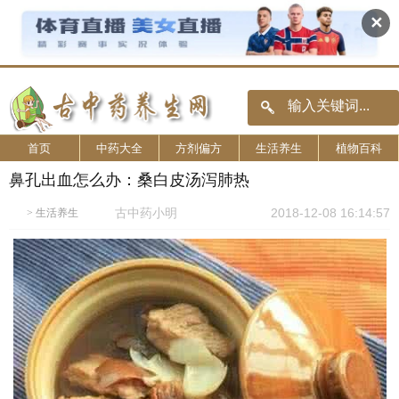
✕
首页
中药大全
方剂偏方
生活养生
植物百科
鼻孔出血怎么办：桑白皮汤泻肺热
古中药小明
2018-12-08 16:14:57
>
生活养生