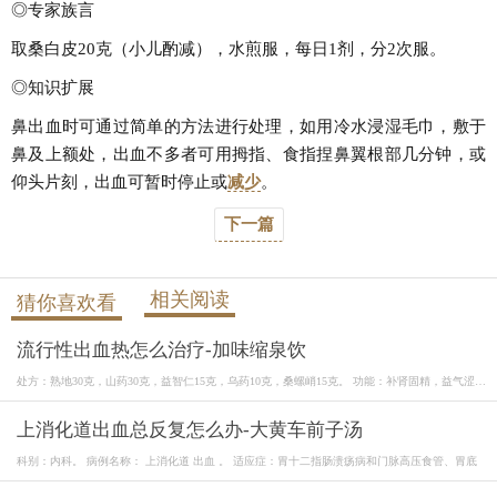
◎专家族言
取桑白皮20克（小儿酌减），水煎服，每日1剂，分2次服。
◎知识扩展
鼻出血时可通过简单的方法进行处理，如用冷水浸湿毛巾，敷于
鼻及上额处，出血不多者可用拇指、食指捏鼻翼根部几分钟，或
仰头片刻，出血可暂时停止或
减少
。
下一篇
相关阅读
猜你喜欢看
流行性出血热怎么治疗-加味缩泉饮
处方：熟地30克，山药30克，益智仁15克，乌药10克，桑螺峭15克。 功能：补肾固精，益气涩
便。
上消化道出血总反复怎么办-大黄车前子汤
科别：内科。 病例名称： 上消化道 出血 。 适应症：胃十二指肠溃疡病和门脉高压食管、胃底