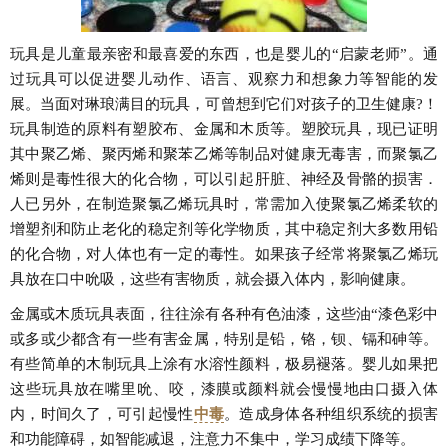
玩具是儿童最亲密和最喜爱的东西，也是婴儿的“启蒙老师”。通
过玩具可以促进婴儿动作、语言、观察力和想象力等智能的发
展。当面对琳琅满目的玩具，可曾想到它们对孩子的卫生健康?！
玩具制造的原料有塑胶布、金属和木质等。塑胶玩具，现已证明
其中聚乙烯、聚丙烯和聚苯乙烯等制品对健康无毒害，而聚氯乙
烯则是毒性很大的化合物，可以引起肝脏、神经及骨骼的损害．
人已另外，在制造聚氯乙烯玩具时，常需加入使聚氯乙烯柔软的
增塑剂和防止老化的稳定剂等化学物质，其中稳定剂大多数用铅
的化合物，对人体也有一定的毒性。如果孩子经常将聚氯乙烯玩
具放在口中吮吸，这些有害物质，就会摄入体内，影响健康。
金属或木质玩具表面，往往涂有各种有色油漆，这些油“漆色彩中
或多或少都含有一些有害金属，特别是铅，铬，钡、镉和砷等。
有些简单的木制玩具上涂有水溶性颜料，极易褪落。婴儿如果把
这些玩具放在嘴里吮、咬，漆膜或颜料就会慢慢地由口摄入体
内，时间久了，可引起慢性
中毒
。造成身体各种组织系统的损害
和功能障碍，如智能减退，注意力不集中，学习成绩下降等。