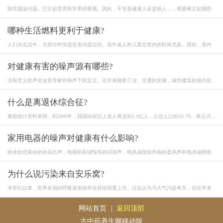
医院感染问题。已引起世界医学界的重视。因此，不管是健康人还是病人，，都要树立起预防
哪种生活燃料更利于健康?
人们在生活中，大部分时间是在室内度过的。其中老人和儿童在室内的时间尤多。因此，室内
对健康有害的噪声源有哪些?
没有意义的声音这是专家对噪声下的定义。近年来随着工业、交通的发展，城市建筑的现代化
什么是离退休综合征?
最新统计资料表明，到2000年，我国60岁以上老人将达到1.3亿人，占总人口的10.7%，将正式进
入国
家用电器的噪声对健康有什么影响?
收录机优美动听的乐出声，电视机和谐悦耳的话语声，电风扇吱吱作响的柔风声和电冰箱咝咝
为什么说污染来自安乐窝?
本世纪以来，世界各国的呼吸道患病率在持续明显上升。过去认为与大气污染有关，但近年来
网站首页
|
返回顶部
古中药养生网移动版