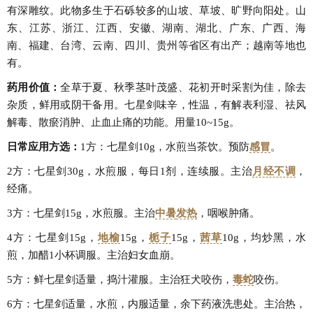
有深雕纹。此物多生于石砾较多的山坡、草坡、旷野向阳处。山
东、江苏、浙江、江西、安徽、湖南、湖北、广东、广西、海
南、福建、台湾、云南、四川、贵州等省区有出产；越南等地也
有。
药用价值：
全草于夏、秋季茎叶茂盛、花初开时采割为佳，除去
杂质，鲜用或阴干备用。七星剑味辛，性温，有解表利湿、祛风
解毒、散瘀消肿、止血止痛的功能。用量10~15g。
日常应用方选：
1方：七星剑10g，水煎当茶饮。预防
感冒
。
2方：七星剑30g，水煎服，每日1剂，连续服。主治
月经不调
，
经痛。
3方：七星剑15g，水煎服。主治
中暑
发热
，咽喉肿痛。
4方：七星剑15g，
地榆
15g，
栀子
15g，
茜草
10g，均炒黑，水
煎，加醋1小杯调服。主治妇女血崩。
5方：鲜七星剑适量，捣汁灌服。主治狂犬咬伤，
毒蛇
咬伤。
6方：七星剑适量，水煎，内服适量，余下药液洗患处。主治热，