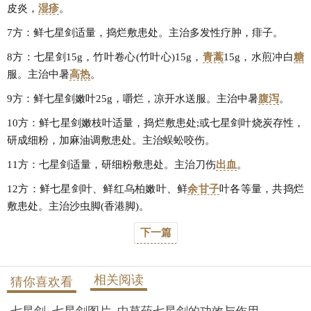
皮炎，
湿疹
。
7方：鲜七星剑适量，捣烂敷患处。主治多发性疗肿，痱子。
8方：七星剑15g，竹叶卷心(竹叶心)15g，
青蒿
15g，水煎冲白
糖
服。主治中暑
高热
。
9方：鲜七星剑嫩叶25g，嚼烂，凉开水送服。主治中暑
腹泻
。
10方：鲜七星剑嫩枝叶适量，捣烂敷患处;或七星剑叶烧炭存性，
研成细粉，加麻油调敷患处。主治蜈蚣咬伤。
11方：七星剑适量，研细粉敷患处。主治刀伤
出血
。
12方：鲜七星剑叶、鲜红乌柏嫩叶、鲜
余甘子
叶各等量，共捣烂
敷患处。主治沙虫脚(香港脚)。
下一篇
相关阅读
猜你喜欢看