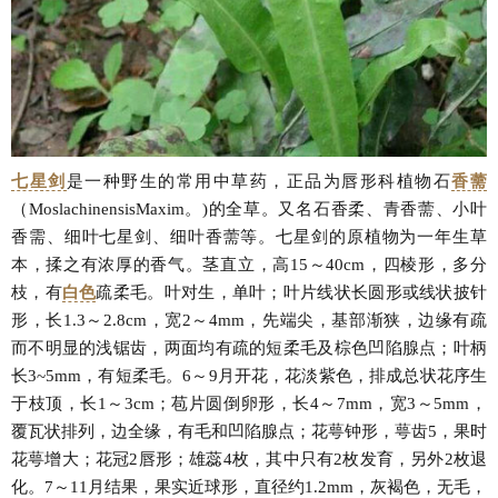
七星剑
是一种野生的常用中草药，正品为唇形科植物石
香薷
（MoslachinensisMaxim。)的全草。又名石香柔、青香薷、小叶
香需、细叶七星剑、细叶香薷等。七星剑的原植物为一年生草
本，揉之有浓厚的香气。茎直立，高15～40cm，四棱形，多分
枝，有
白色
疏柔毛。叶对生，单叶；叶片线状长圆形或线状披针
形，长1.3～2.8cm，宽2～4mm，先端尖，基部渐狭，边缘有疏
而不明显的浅锯齿，两面均有疏的短柔毛及棕色凹陷腺点；叶柄
长3~5mm，有短柔毛。6～9月开花，花淡紫色，排成总状花序生
于枝顶，长1～3cm；苞片圆倒卵形，长4～7mm，宽3～5mm，
覆瓦状排列，边全缘，有毛和凹陷腺点；花萼钟形，萼齿5，果时
花萼增大；花冠2唇形；雄蕊4枚，其中只有2枚发育，另外2枚退
化。7～11月结果，果实近球形，直径约1.2mm，灰褐色，无毛，