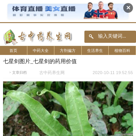
✕
首页
中药大全
方剂偏方
生活养生
植物百科
七星剑图片_七星剑的药用价值
古中药养生网
2020-10-11 19:52:55
>
文章归档