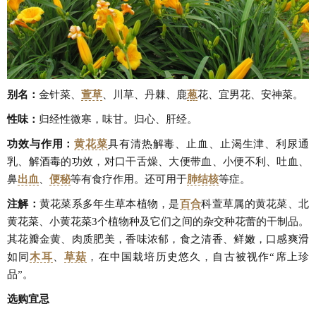
别名：
金针菜、
萱草
、川草、丹棘、鹿
葱
花、宜男花、安神菜。
性味：
归经性微寒，味甘。归心、肝经。
功效与作用：
黄花菜
具有清热解毒、止血、止渴生津、利尿通
乳、解酒毒的功效，对口干舌燥、大便带血、小便不利、吐血、
鼻
出血
、
便秘
等有食疗作用。还可用于
肺结核
等症。
注解：
黄花菜系多年生草本植物，是
百合
科萱草属的黄花菜、北
黄花菜、小黄花菜3个植物种及它们之间的杂交种花蕾的干制品。
其花瓣金黄、肉质肥美，香味浓郁，食之清香、鲜嫩，口感爽滑
如同
木耳
、
草菇
，在中国栽培历史悠久，自古被视作“席上珍
品”。
选购宜忌