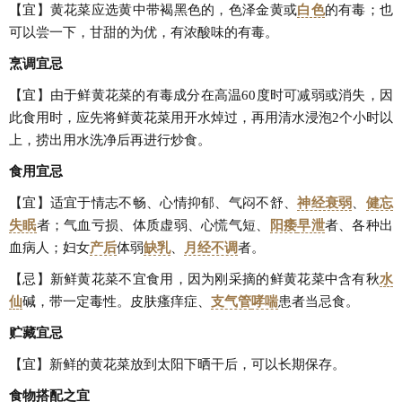
【宜】黄花菜应选黄中带褐黑色的，色泽金黄或
白色
的有毒；也
可以尝一下，甘甜的为优，有浓酸味的有毒。
烹调宜忌
【宜】由于鲜黄花菜的有毒成分在高温60度时可减弱或消失，因
此食用时，应先将鲜黄花菜用开水焯过，再用清水浸泡2个小时以
上，捞出用水洗净后再进行炒食。
食用宜忌
【宜】适宜于情志不畅、心情抑郁、气闷不舒、
神经衰弱
、
健忘
失眠
者；气血亏损、体质虚弱、心慌气短、
阳痿
早泄
者、各种出
血病人；妇女
产后
体弱
缺乳
、
月经不调
者。
【忌】新鲜黄花菜不宜食用，因为刚采摘的鲜黄花菜中含有秋
水
仙
碱，带一定毒性。皮肤瘙痒症、
支气管
哮喘
患者当忌食。
贮藏宜忌
【宜】新鲜的黄花菜放到太阳下晒干后，可以长期保存。
食物搭配之宜