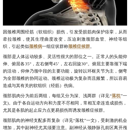
因颈椎周围经筋（软组织）损伤，引发受损筋肉保护痉挛，从而
牵拉颈椎，使其生理曲度改变，压迫刺激颈部血管、神经等组
织，引起类似
颈椎病
一组症状群称
颈椎症候群
。
颈部是人体运动较多、灵活性很大的部位之一。正常人的头能仰
伸、俯屈各35°，左右侧弯45’，左右回旋30°。俯屈主要靠颈下端
的活动，仰伸乃颈中段的主要功能，旋转以环枢关节为主，侧弯
为全部颈椎的协同运动。颈椎运动极为复杂而且频繁，所以容易
造成与其有关的软组织（经筋）伤病。
颈部肌肉分为前后两组，每组又分为深、浅两群（详见“
落枕
”一
文)。由于各自运动方向和力度不尽相同，常相互牵连造成损伤，
尤其是各肌的起止应力点更易损伤而诱发颈椎症候群。
颈部肌肉的神经支配多而复杂（详见“落枕”一文)，受刺激的机会
增加，其中副神经尤其须要注意。副神经从颈静脉孔前区离开颅