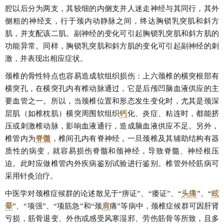
腔以后分为两支，其较细的内侧支并人迷走神经与其同行，其外
侧粗的神经支，行于颈内动静脉之间，终达胸锁乳突肌和斜方
肌，并支配该二肌。副神经的变化可引起胸锁乳突肌和斜方肌的
功能异常。同样，胸锁乳突肌和斜方肌的变化可引起副神经的刺
激，并表现出相应症状。
颈椎的骨性特点也容易造成软组织损伤：上六颈椎的横突根部有
横突孔，在横突孔内有椎动脉通过，它是后颅凹脑血液供应的主
要血管之一。所以，当颈椎位置和形态发生变化时，尤其是颈深
层肌（如椎枕肌）横突周围软组织
钙
化、炎症、粘连时，都能挤
压或刺激椎动脉，影响血液通行，造成脑血液供应不足。另外，
椎管内为
脊髓
，椎间孔内有脊神经，一旦颈椎及其辅助结构有器
质性的病变，就容易损伤脊髓和颈神经，导致脊髓、神经根压
迫。此时应做椎管内外疾病鉴别试验进行鉴别。椎管外经筋病可
采用针灸治疗。
中医学对颈椎症候群的论述散见于“痹证”、“痿证”、“
头痛
”、“
眩
晕
”、“项强”、“项筋急”和“颈
肩
痛”等病中，颈椎症候群可因肝肾
亏损，筋骨退变、外伤或感受风寒湿邪、劳伤筋骨等所致，且多