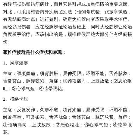
有经筋损伤和结筋病灶，而且它是引起或加重病情的重要原因。
对此，可采用椎管内外疾病鉴别法（颈侧弯试验、跟振挛试验，
有无结筋病灶点）进行鉴别。确定为椎管内者应采取手术治疗。
而经筋损伤者，应在经脉辨证论治基础上，同时从经筋辨证论治
角度着手治疗。应该指出的是，颈椎症候群绝大部分伴有经筋损
伤。
颈椎症候群是什么症状和表现：
1、风寒湿痹
主症：颈项僵痛，项背肿胀，屈伸受限，环顾不能。舌苔脉象：
舌常苔白，脉浮弦紧。兼症：①颈项痛向，上肢放散；②恶心呕
吐；③心悸气短；④眩晕眼花。
2、横络卡压
主症：反复发作，久痹不愈，项背疼痛，屈伸受限，环顾不能，
触诊痛重，可及条索。舌苔脉象：舌淡苔白，脉沉弦紧。兼症：
①颈项痛向，上肢放散；②恶心呕吐；③心悸气短；④眩晕眼
花。