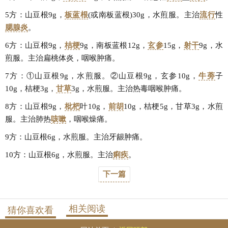
5方：山豆根9g，
板蓝根
(或南板蓝根)30g，水煎服。主治
流行
性
腮腺炎
。
6方：山豆根9g，
桔梗
9g，南板蓝根12g，
玄参
15g，
射干
9g，水
煎服。主治扁桃体炎，咽喉肿痛。
7方：①山豆根9g，水煎服。②山豆根9g，玄参10g，
牛蒡
子
10g，桔梗3g，
甘草
3g，水煎服。主治热毒咽喉肿痛。
8方：山豆根9g，
枇杷
叶10g，
前胡
10g，桔梗5g，甘草3g，水煎
服。主治肺热
咳嗽
，咽喉燥痛。
9方：山豆根6g，水煎服。主治牙龈肿痛。
10方：山豆根6g，水煎服。主治
痢疾
。
下一篇
相关阅读
猜你喜欢看