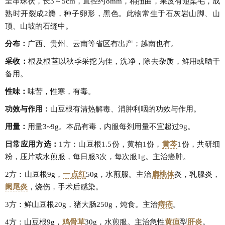
呈串珠状，长3～5cm，直径约8mm，稍扭曲，果皮有短柔毛，成
熟时开裂成2瓣，种子卵形，黑色。此物常生于石灰岩山脚、山
顶、山坡的石缝中。
分布：
广西、贵州、云南等省区有出产；越南也有。
采收：
根及根茎以秋季采挖为佳，洗净，除去杂质，鲜用或晒干
备用。
性味：
味苦，性寒，有毒。
功效与作用：
山豆根有清热解毒、消肿利咽的功效与作用。
用量：
用量3~9g。本品有毒，内服每剂用量不宜超过9g。
日常应用方选：
1方：山豆根1.5份，黄柏1份，
黄芩
1份，共研细
粉，压片或水煎服，每日服3次，每次服1g。主治癌肿。
2方：山豆根9g，
一点红
50g，水煎服。主治
扁桃体
炎，乳腺炎，
阑尾炎
，烧伤，手术后感染。
3方：鲜山豆根20g，猪大肠250g，炖食。主治
痔疮
。
4方：山豆根9g，
鸡骨草
30g，水煎服。主治急性
黄疸
型
肝炎
。