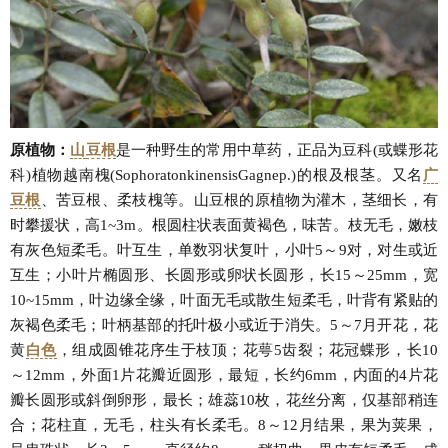
原植物：
山
豆根
是一种野生的常用中草药，正品为豆科(或蝶形花
科)植物越南槐(SophoratonkinensisGagnep.)的根及根茎。又名
广
豆根
、苦豆根、柔枝槐等。山豆根的原植物为灌木，茎细长，有
时攀援状，高1~3m。根圆柱状表面黄褐色，味苦。枝无毛，嫩枝
有灰色短柔毛。叶互生，单数羽状复叶，小叶5～9对，对生或近
互生；小叶片椭圆形、长圆形或卵状长圆形，长15～25mm，宽
10~15mm，叶边缘全缘，叶面无毛或散生短柔毛，叶背有紧贴的
灰褐色柔毛；叶柄基部的托叶极小或近于消失。5～7月开花，花
黄
白色
，组成圆锥花序生于枝顶；花萼5齿裂；花冠蝶形，长10
～12mm，外面1片花瓣近圆形，最短，长约6mm，内面的4片花
瓣长圆形或斜倒卵形，最长；雄蕊10枚，花丝分离，仅基部稍连
合；花柱直，无毛，柱头有长柔毛。8～12月结果，果为荚果，