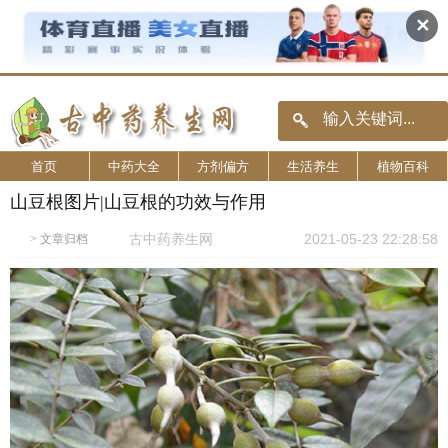
✕
首页
中药大全
方剂偏方
生活养生
植物百科
山豆根图片|山豆根的功效与作用
古中药养生网
2021-05-23 22:28:58
>
文章归档