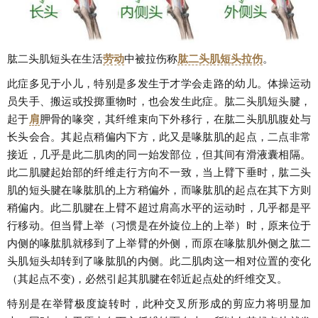
肱二头肌短头在生活
劳动
中被拉伤称
肱二头肌短头拉伤
。
此症多见于小儿，特别是多发生于才学会走路的幼儿。体操运动
员失手、搬运或投掷重物时，也会发生此症。肱二头肌短头腱，
起于
肩
胛骨的喙突，其纤维束向下外移行，在肱二头肌肌腹处与
长头会合。其起点稍偏内下方，此又是喙肱肌的起点，二点非常
接近，几乎是此二肌肉的同一始发部位，但其间有滑液囊相隔。
此二肌腱起始部的纤维走行方向不一致，当上臂下垂时，肱二头
肌的短头腱在喙肱肌的上方稍偏外，而喙肱肌的起点在其下方则
稍偏内。此二肌腱在上臂不超过肩高水平的运动时，几乎都是平
行移动。但当臂上举（习惯是在外旋位上的上举）时，原来位于
内侧的喙肱肌就移到了上举臂的外侧，而原在喙肱肌外侧之肱二
头肌短头却转到了喙肱肌的内侧。此二肌肉这一相对位置的变化
（其起点不变)，必然引起其肌腱在邻近起点处的纤维交叉。
特别是在举臂极度旋转时，此种交叉所形成的剪应力将明显加