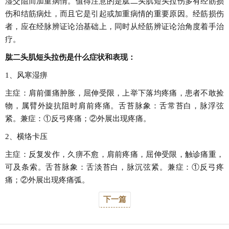
湿交阻而加重病情。值得注意的是肱二头肌短头拉伤多有经筋损
伤和结筋病灶，而且它是引起或加重病情的重要原因。经筋损伤
者，应在经脉辨证论治基础上，同时从经筋辨证论治角度着手治
疗。
肱二头肌短头拉伤是什么症状和表现：
1、风寒湿痹
主症：肩前僵痛肿胀，屈伸受限，上举下落均疼痛，患者不敢捡
物，属臂外旋抗阻时肩前疼痛。舌苔脉象：舌常苔白，脉浮弦
紧。兼症：①反弓疼痛；②外展出现疼痛。
2、横络卡压
主症：反复发作，久痹不愈，肩前疼痛，屈伸受限，触诊痛重，
可及条索。舌苔脉象：舌淡苔白，脉沉弦紧。兼症：①反弓疼
痛；②外展出现疼痛弧。
下一篇