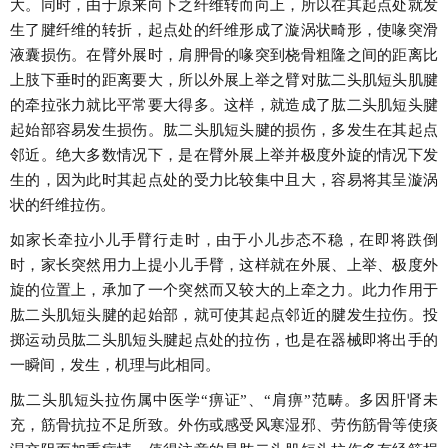
大。同时，由于原来向下之纤维转而向上，所以在其起点处就发
生了腱纤维的转折，起点处的纤维形成了漩涡状畸形，使喙突滑
液囊损伤。在臂外展时，肩胛骨的喙突到桡骨粗隆之间的距离比
上肢下垂时的距离要大，所以外展上举之臂对肱二头肌短头肌腱
的牵拉张力就比平常要大得多。这样，就造成了肱二头肌短头腱
起始部容易发生损伤。肱二头肌短头腱的损伤，多发生在其起点
邻近。绝大多数情况下，是在臂外展上举并极度外旋的情况下发
生的，因为此时其起点处的受力比较集中且大，容易将其呈漩涡
状的纤维拉伤。
如家长牵拉小儿手臂行走时，由于小儿步态不稳，在即将跌倒
时，家长突然用力上提小儿手臂，这样就在外展、上举、极度外
旋的位置上，承加了一个突然而又较大的上牵之力。此力作用于
肱二头肌短头腱的起始部，就可使其起点邻近的腱发生拉伤。投
掷运动员肱二头肌短头腱起点处的拉伤，也是在器械即将出手的
一瞬间，发生，机理与此相同。
肱二头肌短头拉伤属中医学“痹证”、“肩痹”范畴。多因肝肾未
充，筋骨抗拉不足所致。外伤或感受风寒湿邪、劳伤筋骨等使痰