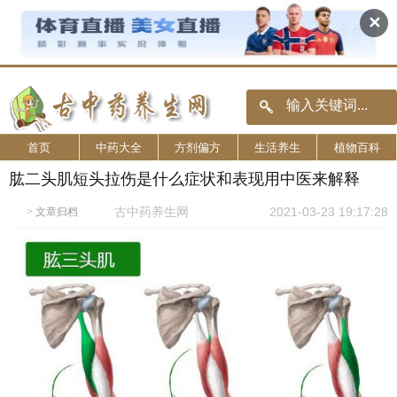
✕
首页
中药大全
方剂偏方
生活养生
植物百科
肱二头肌短头拉伤是什么症状和表现用中医来解释
古中药养生网
2021-03-23 19:17:28
>
文章归档