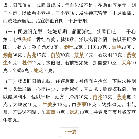
虚，阳气偏亢，或脾胃虚弱，气血化源不足，孕后血养胎元，阴
血亏虚，以致精不养神，血不养筋，发生神志昏警，手足抽搐，
而成妊娠痫症。治宣养血育阴，平肝潜阳。
（一）阴虚阳亢型：妊娠后期，颜面潮红，头晕目眩，口干心
烦，心悸
失眠
，舌红苔黄，脉弦数。治以滋肾养阴，佐以平肝潜
阳。，处方：羚羊角粉3克，
桑叶
12克，川贝10克，
生地
20克，
钩藤
30克，
菊花
15克，
白芍
30克，
甘草
10克，石决明30克，
桑寄
生
30克，
杜仲
12克，水煎服。若抽搐频繁，加僵蚕10克，
天麻
10
克，全蝎6克，
地龙
10克。
（二）脾虚肝阳偏亢型。妊娠后期，神倦面白少华，下肢水肿明
显，头晕胀痛，心悸纳少，便溏尿短，苔白腻，脉虚弦我滑。治
以健脾利水，佐以平肝。处方：泽滑20克，
白术
20克，
茯苓
皮12
克，大腹皮10克，
生姜
皮10克，白
蒺藜
15克，钩藤30克。水煎
服。若昏迷不醒，加
菖蒲
10克，
远志
10克，并吞服至宝丹或安宫
牛黄丸。
下一篇