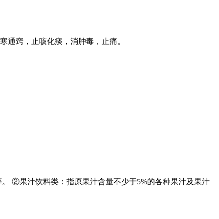
寒通窍，止咳化痰，消肿毒，止痛。
。 ②果汁饮料类：指原果汁含量不少于5%的各种果汁及果汁