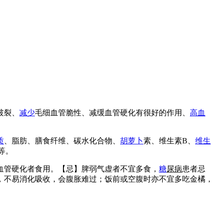
破裂、
减少
毛细血管脆性、减缓血管硬化有很好的作用、
高血
质
、脂肪、膳食纤维、碳水化合物、
胡萝卜
素、维生素B、
维生
等。
血管硬化者食用。【忌】脾弱气虚者不宜多食，
糖
尿病
患者忌
，不易消化吸收，会腹胀难过；饭前或空腹时亦不宜多吃金橘，