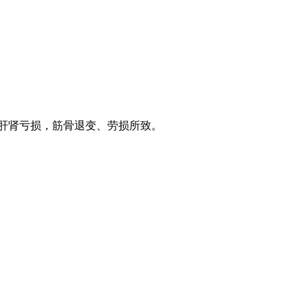
人肝肾亏损，筋骨退变、劳损所致。