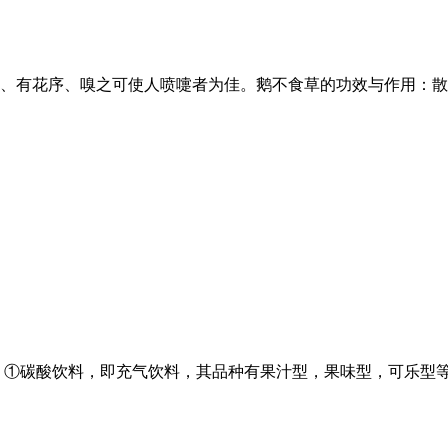
、有花序、嗅之可使人喷嚏者为佳。鹅不食草的功效与作用：散
 ①碳酸饮料，即充气饮料，其品种有果汁型，果味型，可乐型等