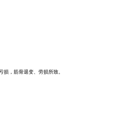
肾亏损，筋骨退变、劳损所致。