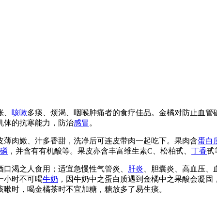
胀、
咳嗽
多痰、烦渴、咽喉肿痛者的食疗佳品。金橘对防止血管
机体的抗寒能力，防治
感冒
。
皮薄肉嫩、汁多香甜，洗净后可连皮带肉一起吃下。果肉含
蛋白
磷
，并含有有机酸等。果皮亦含丰富维生素C、松柏甙、
丁香
甙
酒口渴之人食用；适宜急慢性气管炎、
肝炎
、胆囊炎、高血压、
一小时不可喝
牛奶
，因牛奶中之蛋白质遇到金橘中之果酸会凝固
咳嗽时，喝金橘茶时不宜加糖，糖放多了易生痰。