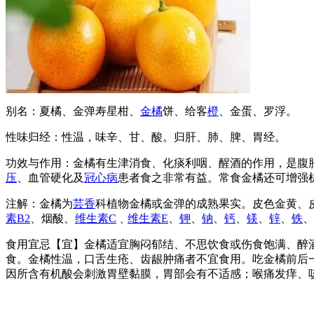
别名：夏橘、金弹寿星柑、
金橘
饼、给客
橙
、金蛋、罗浮。
性味归经：性温，味辛、甘、酸。归肝、肺、脾、胃经。
功效与作用：金橘有生津消食、化痰利咽、醒酒的作用，是腹
压
、血管硬化及
冠心病
患者食之非常有益。常食金橘还可增强
注解：金橘为
芸香
科植物金橘或金弹的成熟果实。皮色金黄、
素B2
、烟酸、
维生素C
﹑
维生素E
、
钾
、
钠
、
钙
、
镁
、
锌
、
铁
、
食用宜忌【宜】金橘适宜胸闷郁结、不思饮食或伤食饱满、醉
食。金橘性温，口舌生疮、齿龈肿痛者不宜食用。吃金橘前后
因所含有机酸会刺激胃壁黏膜，胃部会有不适感；喉痛发痒、