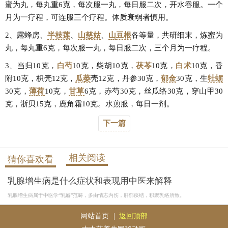
蜜为丸，每丸重6克，每次服一丸，每日服二次，开水吞服。一个
月为一疗程，可连服三个疗程。体质衰弱者慎用。
2、露蜂房、
半枝莲
、
山慈姑
、
山
豆根
各等量，共研细末，炼蜜为
丸，每丸重6克，每次服一丸，每日服二次，三个月为一疗程。
3、当归10克，
白芍
10克，柴胡10克，
茯苓
10克，
白术
10克，香
附10克，枳壳12克，
瓜蒌
壳12克，丹参30克，
郁金
30克，生
牡蛎
30克，
薄荷
10克，
甘草
6克，赤芍30克，丝瓜络30克，穿山甲30
克，浙贝15克，鹿角霜10克。水煎服，每日一剂。
下一篇
相关阅读
猜你喜欢看
乳腺增生病是什么症状和表现用中医来解释
乳腺增生病属于中医学“乳癖”范畴，多由情志内伤，肝郁痰结，积聚乳络所致。
网站首页
|
返回顶部