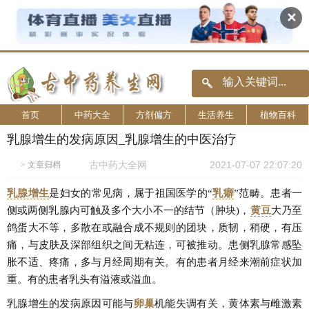
✕
首页
中药大全
方剂偏方
生活养生
植物百科
乳腺增生的发病原因_乳腺增生的中医治疗
古中药大全网
2021-07-07 22:07:20
>
文章归档
乳腺增生
是妇女的常见病，属于祖国医学的“
乳癖
”范畴。患者一
侧或两侧乳腺内可触及多个大小不一的结节（肿块)，
黄豆
大乃至
鸽蛋大不等，多散在或融合成不规则的团块，质韧，稍硬，有压
痛，与皮肤及深部组织之间无粘连，可被推动。患侧乳腺常感坠
胀不适、疼痛，多与月经周期有关。有的患者月经来潮前症状加
重。有的患者乳头有溢液或溢血。
乳腺增生的发病原因可能与
卵巢
机能失调有关，黄体素与雌激素