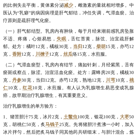
的比例失去平衡，黄体素分泌
减少
，雌激素的量就相对增多。中
医认为“乳癖”的病因病理是肝气郁结，冲任失调，气滞血瘀。治
疗原则是疏肝理气化瘀。
（一）肝气郁结型。乳房内有肿块，每于月经来潮前感乳房坠胀
不适、疼痛，心烦易怒，
失眠
，舌红苔黄，脉弦、治宜疏肝解
郁。处方：橘叶12克，橘核30克，
当归
12克，
柴胡
15克，亦芍12
克，
香附
12克，
川楝子
12克，
丝瓜
络
15克，水煎服。
（二）气滞血瘀型，乳房内有结节，痛如针刺，月经紫黑，舌有
瘀斑或察点，脉涩。治宣活血化瘀。处方：露蜂房20克，橘核30
克，
丹参
30克，当归12克。赤芍12克，熟地12克，
川芎
10克，
桃
仁
10克，
红花
10克，水煎服。有人认为乳腺增生易恶变成乳腺
癌，故早期治疗乳腺增生，有其重要意义。
治疗乳腺增生的单方验方：
1、猪苦胆汁75克，冰片2克，
土鳖虫
100克，银花100克，
大枣
50
克，胡桃仁50克，炙
马钱子
25克。先将猪胆汁煮沸一小时，加入
冰片拌匀，然后把炙马钱子同其他药共研细末，与胆汁混合，炼